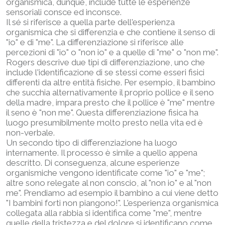
organismica, dunque, include tutte le esperienze
sensoriali consce ed inconsce.
Il sé si riferisce a quella parte dell'esperienza
organismica che si differenzia e che contiene il senso di
"io" e di "me". La differenziazione si riferisce alle
percezioni di "io" o "non io" e a quelle di "me" o "non me".
Rogers descrive due tipi di differenziazione, uno che
include l'identificazione di se stessi come esseri fisici
differenti da altre entità fisiche. Per esempio, il bambino
che succhia alternativamente il proprio pollice e il seno
della madre, impara presto che il pollice è "me" mentre
il seno è "non me". Questa differenziazione fisica ha
luogo presumibilmente molto presto nella vita ed è
non-verbale.
Un secondo tipo di differenziazione ha luogo
internamente. Il processo è simile a quello appena
descritto. Di conseguenza, alcune esperienze
organismiche vengono identificate come "io" e "me";
altre sono relegate al non conscio, al "non io" e al "non
me". Prendiamo ad esempio il bambino a cui viene detto
"I bambini forti non piangono!". L'esperienza organismica
collegata alla rabbia si identifica come "me", mentre
quelle della tristezza e del dolore si identificano come