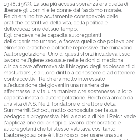
1948, 1953). La sua più accesa speranza era quella di
liberare gli uomini e le donne dal fascismo morale.
Reich era inoltre acutamente consapevole delle
pratiche costrittive della vita, della politica e
dell'educazione del suo tempo.
Egli credeva nelle capacità autoregolanti
dell'organismo umano, e faceva quello che poteva per
eliminare pratiche e politiche repressive che minavano
l'autoregolazione. Uno di questi sforzi includeva il suo
lavoro nell'igiene sessuale nelle lezioni di medicina
clinica dove affermava sia il bisogno degli adolescenti di
masturbarsi, sia il loro diritto a conoscere e ad ottenere
contraccettivi. Reich era molto interessato
all'educazione dei giovani in una maniera che
affermasse la vita, una maniera che sostenesse la loro
capacità innata di autoregolazione. Reich era amico da
una vita di A.S. Neill, fondatore e direttore della
Summerhill School, molto conosciuta per la sua
pedagogia progressiva. Nella scuola di Neill Reich vede
l'applicazione dei principi di lavoro democratico e
autoregolanti che lui stesso valutava così tanto.
L'autoregolazione è il filo rosso, per usare una sua