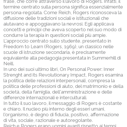
frase, che corre attraverso il lavoro di Rogers. Infatti, il
termine centrato sulla persona significa essenzialmente
persona-regolata. Come Reich, Rogers riconosceva la
diffusione delle tradizioni sociali e istituzionali che
aiutavano e appoggiavano la nevrosi. Egli applicava
concetti e principi che aveva scoperto nel suo modo di
condurre la terapia in questioni sociali più ampie.
L'approccio centrato sullo studente, presentato in
Freedom to Learn (Rogers, 1969), un classico nelle
scuole di istruzione secondaria, è precisamente
equivalente alla pedagogia presentata in Summerhill di
Neill.
In uno dei suoi ultimo libri, On Personal Power: Inner
Strenght and its Revolutionary Impact, Rogers esamina
la politica delle relazioni interpersonali, compresa la
politica delle professioni di aiuto, del matrimonio e della
società, della famiglia, dell'amministrazione e delle
differenze internazionali e interculturali.
In tutto il suo lavoro, il messaggio di Rogers è costante
e chiaro. Il nucleo più interno degli esseri umani,
l'organismo, è degno di fiducia, positivo, affermazione
di vita, sociale, razionale e autoregolante.
Reich e Rogers erano uomini avanti rispetto ai tempi.