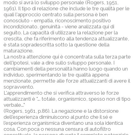
modo si avrà lo sviluppo personale (Rogers, 1951,
1961). Il tipo di relazione che include le tre qualità per le
quali l'approccio centrato sulla persona è ben
conosciuto - empatia, riconoscimento positivo
incondizionato, genuinità - viene analizzata qui di
seguito. La capacità di utilizzare la relazione per la
crescita, che fa riferimento alla tendenza attualizzante,
è stata sopradescritta sotto la questione della
maturazione.
La nostra attenzione qui è concentrata sulla terza parte
dell'ipotesi, vale a dire sullo sviluppo personale. I
cambiamenti della personalità hanno luogo quando un
individuo, sperimentando le tre qualità appena
menzionate, permette alle forze attualizzanti di avere il
sopravvento.
L'apprendimento che si verifica attraverso le forze
attualizzanti è "…. totale, organismico, spesso non di tipo
verbale…."
(Rogers, 1961, p.86). La negazione e la distorsione
dell'esperienza diminuiscono al punto che il sé e
l'esperienza organismica diventano una sola identica
cosa. Con poca o nessuna censura di autofiltro
concettuale, la persona diventa il completo potenziale