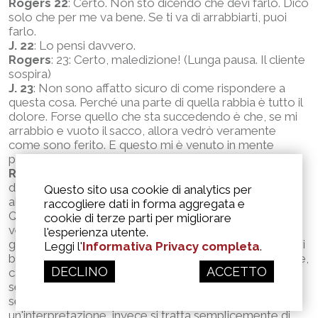
Rogers 22
: Certo. Non sto dicendo che devi farlo. Dico
solo che per me va bene. Se ti va di arrabbiarti, puoi
farlo.
J. 22
: Lo pensi davvero.
Rogers
: 23: Certo, maledizione! (Lunga pausa. Il cliente
sospira)
J. 23
: Non sono affatto sicuro di come rispondere a
questa cosa. Perché una parte di quella rabbia è tutto il
dolore. Forse quello che sta succedendo è che, se mi
arrabbio e vuoto il sacco, allora vedrò veramente
come sono ferito. E questo mi è venuto in mente
proprio mentre mi parlavi.
Rogers: 24
: Forse ad un livello più profondo hai paura
del dolore che potresti provare se ti abbandoni
Questo sito usa cookie di analytics per
all'esperienza della rabbia.
raccogliere dati in forma aggregata e
Qui, nelle sue prime tre affermazioni (21, 22, 23)
cookie di terze parti per migliorare
vediamo Rogers: essere estremamente personale e
l'esperienza utente.
genuino, vediamo il suo sé trasparente. Le affermazioni
Leggi l'
Informativa Privacy completa
.
bloccano il Sig. J. nei suoi percorsi di rabbia emozionale,
DECLINO
ACCETTO
catalizzandolo verso un livello più profondo di
sentimento, il suo dolore. Di per sé, il responso
seguente di
Rogers (17)
potrebbe apparire come
un'interpretazione, invece si tratta semplicemente di