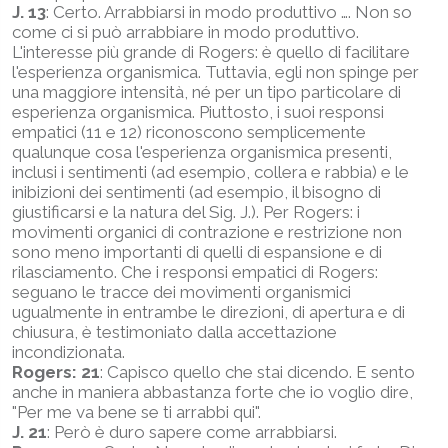
J. 13
: Certo. Arrabbiarsi in modo produttivo …. Non so
come ci si può arrabbiare in modo produttivo.
L'interesse più grande di Rogers: è quello di facilitare
l'esperienza organismica. Tuttavia, egli non spinge per
una maggiore intensità, né per un tipo particolare di
esperienza organismica. Piuttosto, i suoi responsi
empatici (11 e 12) riconoscono semplicemente
qualunque cosa l'esperienza organismica presenti,
inclusi i sentimenti (ad esempio, collera e rabbia) e le
inibizioni dei sentimenti (ad esempio, il bisogno di
giustificarsi e la natura del Sig. J.). Per Rogers: i
movimenti organici di contrazione e restrizione non
sono meno importanti di quelli di espansione e di
rilasciamento. Che i responsi empatici di Rogers:
seguano le tracce dei movimenti organismici
ugualmente in entrambe le direzioni, di apertura e di
chiusura, è testimoniato dalla accettazione
incondizionata.
Rogers: 21
: Capisco quello che stai dicendo. E sento
anche in maniera abbastanza forte che io voglio dire,
"Per me va bene se ti arrabbi qui".
J. 21
: Però è duro sapere come arrabbiarsi.