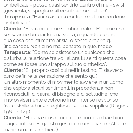
ombelicale - posso quasi sentirlo dentro di me - swish
(gesticola, si spoglia e afferra il suo ombelico)".
Terapeuta
: "Hanno ancora controllo sul tuo cordone
ombelicale".
Cliente:
"E' strano come sembra reale….. E' come una
sensazione bruciante, una sorta, e quando dicono
qualcosa che mi mette ansia lo sento proprio qui
(indicando). Non ci ho mai pensato in quel modo".
Terapeuta
: "Come se esistesse un qualcosa che
disturba la relazione tra voi, allora tu senti questa cosa
come se fosse uno strappo sul tuo ombelico".
Cliente:
"Si, proprio così qui nell'intestino. E' davvero
duro definire la sensazione che sento qui".
Un altro momento di movimento avviene in un uomo
che esplora alcuni sentimenti, in precedenza non
riconosciuti, di paura, di bisogno e di solitudine, che
improvvisamente evolvono in un intenso responso
fisico simile ad una preghiera o ad una supplica (Rogers,
1961, p.149).
Cliente:
"Ho una sensazione di - è come un bambino
piagnucoloso. E' questo gesto da mendicante. (Alza le
mani come in preghiera).