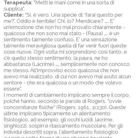
Terapeuta
: "Metti le mani come in una sorta di
supplica".
Cliente:
"Si, è vero. Una specie di: 'farai questo per
me?'. Oddio è terribile! Chi, io? Mendicare? ….. E'
un'emozione che non ho mai provato chiaramente -
qualcosa che non sono mai stato - (Pausa) ….. è un
sentimento talmente confuso. E' una sensazione
talmente meravigliosa quella di far venir fuori queste
cose nuove. Ogni volta mi sorprendono così tanto, e
c'è quello stesso sentimento, la paura, ne ho
abbastanza (Lacrime) ….. semplicemente non conosco
me stesso. All'improvviso ecco qualcosa che non
avevo mai realizzato, di cui non avevo mai avuto alcun
sentore - che era qualcosa o un modo che volevo
essere".
I momenti di cambiamento implicano sempre il corpo,
poiché hanno, secondo le parole di Rogers, "ovvie
concomitanze fisiche" (Rogers, 1961,, p.130). Queste
ultime implicano tipicamente un allentamento
fisiologico, ad esempio, gli occhi lucidi, lacrime,
singhiozzi, sospiri e rilassamento muscolare. Per gli
individui descritti sopra, l'allentamento fisiologico
avveniva sotto forma di uno strappo bruciante