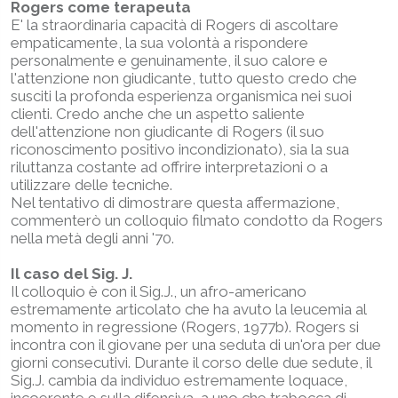
Rogers come terapeuta
E' la straordinaria capacità di Rogers di ascoltare
empaticamente, la sua volontà a rispondere
personalmente e genuinamente, il suo calore e
l'attenzione non giudicante, tutto questo credo che
susciti la profonda esperienza organismica nei suoi
clienti. Credo anche che un aspetto saliente
dell'attenzione non giudicante di Rogers (il suo
riconoscimento positivo incondizionato), sia la sua
riluttanza costante ad offrire interpretazioni o a
utilizzare delle tecniche.
Nel tentativo di dimostrare questa affermazione,
commenterò un colloquio filmato condotto da Rogers
nella metà degli anni '70.
Il caso del Sig. J.
Il colloquio è con il Sig.J., un afro-americano
estremamente articolato che ha avuto la leucemia al
momento in regressione (Rogers, 1977b). Rogers si
incontra con il giovane per una seduta di un'ora per due
giorni consecutivi. Durante il corso delle due sedute, il
Sig.J. cambia da individuo estremamente loquace,
incoerente e sulla difensiva, a uno che trabocca di