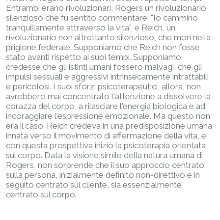
Entrambi erano rivoluzionari, Rogers un rivoluzionario
silenzioso che fu sentito commentare: "Io cammino
tranquillamente attraverso la vita", e Reich, un
rivoluzionario non altrettanto silenzioso, che morì nella
prigione federale. Supponiamo che Reich non fosse
stato avanti rispetto ai suoi tempi. Supponiamo
credesse che gli istinti umani fossero malvagi, che gli
impulsi sessuali e aggressivi intrinsecamente intrattabili
e pericolosi. I suoi sforzi psicoterapeutici, allora, non
avrebbero mai concentrato l'attenzione a dissolvere la
corazza del corpo, a rilasciare l'energia biologica e ad
incoraggiare l'espressione emozionale. Ma questo non
era il caso. Reich credeva in una predisposizione umana
innata verso il movimento di affermazione della vita, e
con questa prospettiva iniziò la psicoterapia orientata
sul corpo. Data la visione simile della natura umana di
Rogers, non sorprende che il suo approccio centrato
sulla persona, inizialmente definito non-direttivo e in
seguito centrato sul cliente, sia essenzialmente
centrato sul corpo.