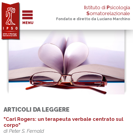
I
stituto di
P
sicologia
S
omatorelazionale
Fondato e diretto da Luciano Marchino
MENU
ARTICOLI DA LEGGERE
"Carl Rogers: un terapeuta verbale centrato sul
corpo"
di Peter S. Fernald