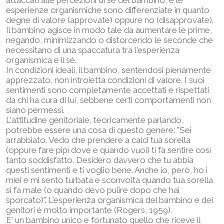
esperienze organismiche sono differenziate in quanto
degne di valore (approvate) oppure no (disapprovate).
Il bambino agisce in modo tale da aumentare le prime,
negando, minimizzando o distorcendo le seconde che
necessitano di una spaccatura tra l'esperienza
organismica e il sé.
In condizioni ideali, il bambino, sentendosi pienamente
apprezzato, non introietta condizioni di valore. I suoi
sentimenti sono completamente accettati e rispettati
da chi ha cura di lui, sebbene certi comportamenti non
siano permessi.
L'attitudine genitoriale, teoricamente parlando,
potrebbe essere una cosa di questo genere: "Sei
arrabbiato. Vedo che prendere a calci tua sorella
(oppure fare pipì dove e quando vuoi) ti fa sentire così
tanto soddisfatto. Desidero davvero che tu abbia
questi sentimenti e ti voglio bene. Anche io, però, ho i
miei e mi sento turbata e sconvolta quando tua sorella
si fa male (o quando devo pulire dopo che hai
sporcato)". L'esperienza organismica del bambino e dei
genitori è molto importante (Rogers, 1959).
E' un bambino unico e fortunato quello che riceve il