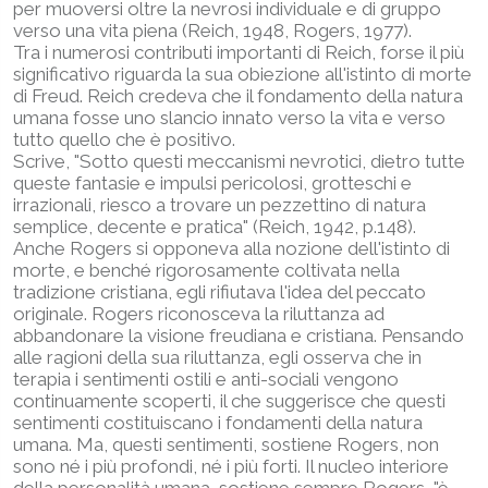
per muoversi oltre la nevrosi individuale e di gruppo
verso una vita piena (Reich, 1948, Rogers, 1977).
Tra i numerosi contributi importanti di Reich, forse il più
significativo riguarda la sua obiezione all'istinto di morte
di Freud. Reich credeva che il fondamento della natura
umana fosse uno slancio innato verso la vita e verso
tutto quello che è positivo.
Scrive, "Sotto questi meccanismi nevrotici, dietro tutte
queste fantasie e impulsi pericolosi, grotteschi e
irrazionali, riesco a trovare un pezzettino di natura
semplice, decente e pratica" (Reich, 1942, p.148).
Anche Rogers si opponeva alla nozione dell'istinto di
morte, e benché rigorosamente coltivata nella
tradizione cristiana, egli rifiutava l'idea del peccato
originale. Rogers riconosceva la riluttanza ad
abbandonare la visione freudiana e cristiana. Pensando
alle ragioni della sua riluttanza, egli osserva che in
terapia i sentimenti ostili e anti-sociali vengono
continuamente scoperti, il che suggerisce che questi
sentimenti costituiscano i fondamenti della natura
umana. Ma, questi sentimenti, sostiene Rogers, non
sono né i più profondi, né i più forti. Il nucleo interiore
della personalità umana, sostiene sempre Rogers, "è