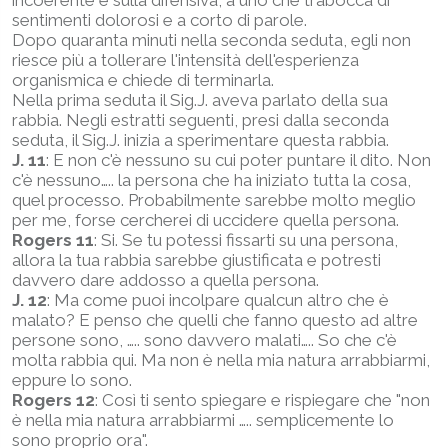
sentimenti dolorosi e a corto di parole.
Dopo quaranta minuti nella seconda seduta, egli non
riesce più a tollerare l'intensità dell'esperienza
organismica e chiede di terminarla.
Nella prima seduta il Sig.J. aveva parlato della sua
rabbia. Negli estratti seguenti, presi dalla seconda
seduta, il Sig.J. inizia a sperimentare questa rabbia.
J. 11
: E non c'è nessuno su cui poter puntare il dito. Non
c'è nessuno….. la persona che ha iniziato tutta la cosa,
quel processo. Probabilmente sarebbe molto meglio
per me, forse cercherei di uccidere quella persona.
Rogers 11
: Si. Se tu potessi fissarti su una persona,
allora la tua rabbia sarebbe giustificata e potresti
davvero dare addosso a quella persona.
J. 12
: Ma come puoi incolpare qualcun altro che è
malato? E penso che quelli che fanno questo ad altre
persone sono, ….. sono davvero malati….. So che c'è
molta rabbia qui. Ma non è nella mia natura arrabbiarmi,
eppure lo sono.
Rogers 12
: Così ti sento spiegare e rispiegare che "non
è nella mia natura arrabbiarmi ….. semplicemente lo
sono proprio ora".