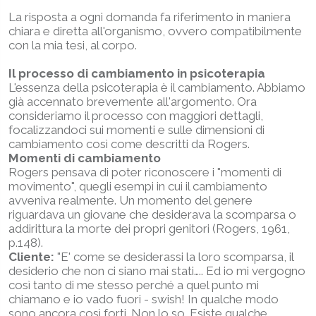
La risposta a ogni domanda fa riferimento in maniera
chiara e diretta all'organismo, ovvero compatibilmente
con la mia tesi, al corpo.
Il processo di cambiamento in psicoterapia
L'essenza della psicoterapia è il cambiamento. Abbiamo
già accennato brevemente all'argomento. Ora
consideriamo il processo con maggiori dettagli,
focalizzandoci sui momenti e sulle dimensioni di
cambiamento così come descritti da Rogers.
Momenti di cambiamento
Rogers pensava di poter riconoscere i "momenti di
movimento", quegli esempi in cui il cambiamento
avveniva realmente. Un momento del genere
riguardava un giovane che desiderava la scomparsa o
addirittura la morte dei propri genitori (Rogers, 1961,
p.148).
Cliente:
"E' come se desiderassi la loro scomparsa, il
desiderio che non ci siano mai stati….. Ed io mi vergogno
così tanto di me stesso perché a quel punto mi
chiamano e io vado fuori - swish! In qualche modo
sono ancora così forti. Non lo so. Esiste qualche