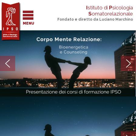
I
stituto di
P
sicologia
S
omatorelazionale
Fondato e diretto da Luciano Marchino
MENU