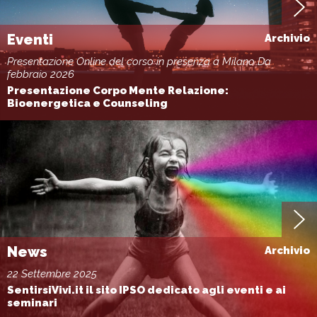
Eventi
Archivio
Presentazione Online del corso in presenza a Milano Da
febbraio 2026
Presentazione Corpo Mente Relazione:
Bioenergetica e Counseling
News
Archivio
22 Settembre 2025
SentirsiVivi.it il sito IPSO dedicato agli eventi e ai
seminari