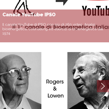
Canale YouTube IPSO
Il canale YouTube di IPSO con più di 260 video. Analisi
bioenergetica, counseling ed esercizi di bioenergetica dal
1974