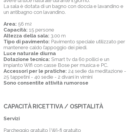
avere la luce naturale durante il giorno.
La sala è dotata di un bagno con doccia e lavandino e
un antibagno con lavandino.
Area:
56 m
2
Capacità:
15 persone
Altezza della sala:
3.00 m
Tipo di pavimento:
Pavimento speciale utilizzato per
mantenere caldo l’appoggio dei piedi.
Luce naturale diurna
Dotazione tecnica:
Smart tv da 60 pollici e un
impianto Wifi con casse Bose per musica e PC.
Accessori per le pratiche:
24 sedie da meditazione -
25 tappetini - 40 sedie - 2 divani in vimini
Sono consentite attività rumorose
CAPACITÀ RICETTIVA / OSPITALITÀ
Servizi
Parcheggio gratuito | Wi-fi gratuito