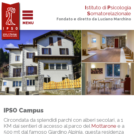
I
stituto di
P
sicologia
S
omatorelazionale
Fondato e diretto da Luciano Marchino
MENU
IPSO Campus
Circondata da splendidi parchi con alberi secolari, a 1
KM dai sentieri di accesso al parco del
Mottarone
e a
500 mt dal famoso Giardino Alpinia, questa residenza