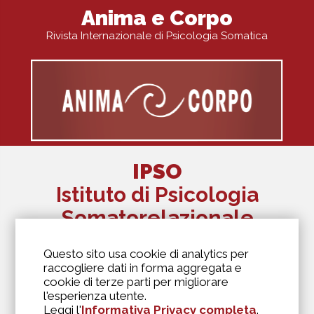
Anima e Corpo
Rivista Internazionale di Psicologia Somatica
IPSO
Istituto di Psicologia
Somatorelazionale
The Alexander Lowen Institute Of Italy
Questo sito usa cookie di analytics per
Via Antonio Kramer, 6
raccogliere dati in forma aggregata e
20129 Milano
cookie di terze parti per migliorare
346 6973975
l'esperienza utente.
segreteria@biosofia.it
Leggi l'
Informativa Privacy completa
.