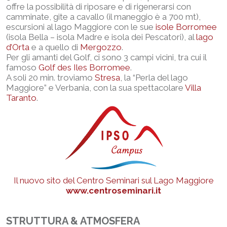
offre la possibilità di riposare e di rigenerarsi con
camminate, gite a cavallo (il maneggio è a 700 mt),
escursioni al lago Maggiore con le sue
isole Borromee
(isola Bella – isola Madre e isola dei Pescatori), al
lago
d’Orta
e a quello di
Mergozzo
.
Per gli amanti del Golf, ci sono 3 campi vicini, tra cui il
famoso
Golf des Iles Borromee
.
A soli 20 min. troviamo
Stresa
, la “Perla del lago
Maggiore” e Verbania, con la sua spettacolare
Villa
Taranto
.
Il nuovo sito del Centro Seminari sul Lago Maggiore
www.centroseminari.it
STRUTTURA & ATMOSFERA