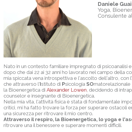
Daniele Guai
Yoga, Bioene
Consulente a
Nato in un contesto familiare impregnato di psicoanalisi e c
dopo che dai 22 ai 32 anni ho lavorato nel campo della com
mia spiccata vena introspettiva e l'ascolto dell'altro, con l
che attraverso l'
I
stituto di
P
sicologia
SO
matorelazionale 
la Bioenergetica di
Alexander Lowen
, decidendo di intra
counselor e insegnante di Bioenergetica.
Nella mia vita, l'attività fisica è stata di fondamentale i
critici, mi ha fatto trovare la forza per superare ostacoli 
una sicurezza per ritrovare il mio centro.
Attraverso il respiro, la Bioenergetica, lo yoga e l'
ritrovare una il benessere e superare momenti difficili.