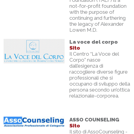
Foundation (TALF) is a
not-for-profit foundation
with the purpose of
continuing and furthering
the legacy of Alexander
Lowen M.D.
La voce del corpo
Sito
Il Centro “La Voce del
Corpo” nasce
dall’esigenza di
raccogliere diverse figure
professionali che si
occupano di sviluppo della
persona secondo un’ottica
relazionale-corporea.
ASSO COUNSELING
Sito
Il sito di AssoCounseling -