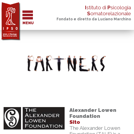
I
stituto di
P
sicologia
S
omatorelazionale
Fondato e diretto da Luciano Marchino
MENU
Alexander Lowen
Foundation
Sito
The Alexander Lowen