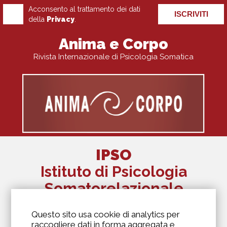
Acconsento al trattamento dei dati
ISCRIVITI
della
Privacy
.
Anima e Corpo
Rivista Internazionale di Psicologia Somatica
IPSO
Istituto di Psicologia
Somatorelazionale
The Alexander Lowen Institute Of Italy
Questo sito usa cookie di analytics per
Via Antonio Kramer, 6
raccogliere dati in forma aggregata e