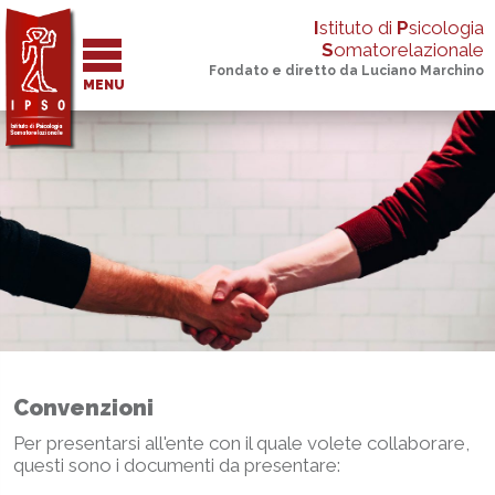
I
stituto di
P
sicologia
S
omatorelazionale
Fondato e diretto da Luciano Marchino
MENU
Convenzioni
Per presentarsi all'ente con il quale volete collaborare,
questi sono i documenti da presentare: