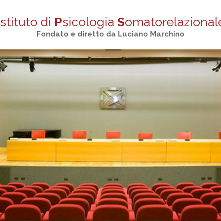
stituto di
P
sicologia
S
omatorelazional
Fondato e diretto da Luciano Marchino