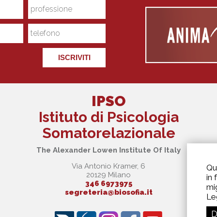
ISCRIVITI
IPSO
Istituto di Psicologia
Somatorelazionale
The Alexander Lowen Institute Of Italy
Via Antonio Kramer, 6
Qu
20129 Milano
in
346 6973975
mi
segreteria@biosofia.it
Leg
D