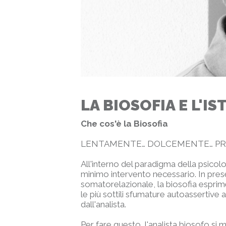
LA BIOSOFIA E L'I
Che cos'è la Biosofia
LENTAMENTE… DOLCEMENTE… P
All'interno del paradigma della psico
minimo intervento necessario. In prese
somatorelazionale, la biosofia esprim
le più sottili sfumature autoassertiv
dall'analista.
Per fare questo, l'analista biosofo si m