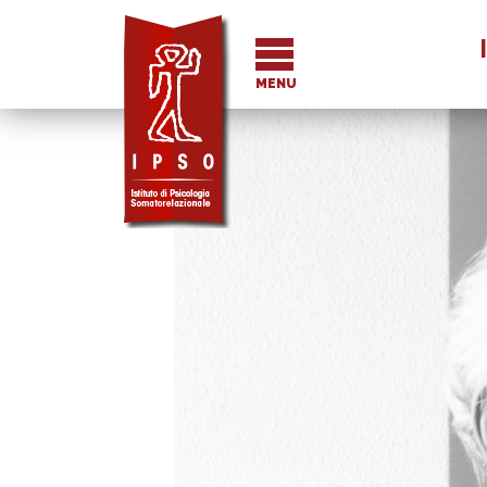
I
MENU