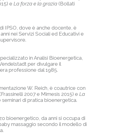
015) e
La forza e la grazia
(Bollati
 di IPSO, dove è anche docente, è
nni nei Servizi Sociali ed Educativi e
supervisore.
ecializzato in Analisi Bioenergetica,
Wendelstadt per divulgare il
era professione dal 1985.
umentazione W. Reich, è coautrice con
(Frassinelli 2007 e Mimesis 2015) e
La
e seminari di pratica bioenergetica.
zo bioenergetico, da anni si occupa di
 baby massaggio secondo il modello di
a.