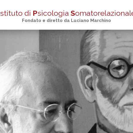
stituto di
P
sicologia
S
omatorelazional
Fondato e diretto da Luciano Marchino