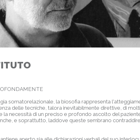
STITUTO
ROFONDAMENTE
logia somatorelazionale, la biosofia rappresenta l'atteggia
nza delle tecniche, talora inevitabilmente direttive, di molt
e la necessità di un preciso e profondo ascolto del pazient
e anche, e soprattutto, laddove queste sembrano contraddire
antiene aperto sia alle dichiarazioni verbali del suo interloc