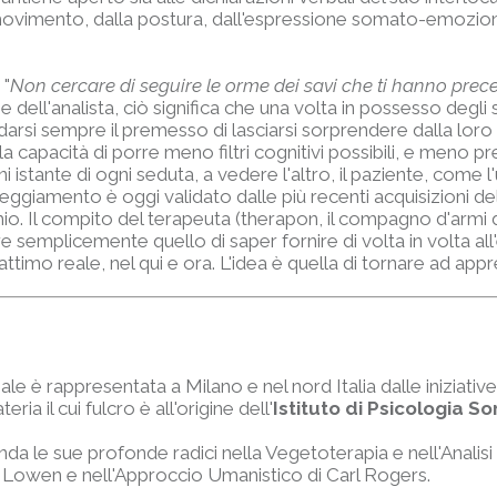
 movimento, dalla postura, dall'espressione somato-emoziona
 "
Non cercare di seguire le orme dei savi che ti hanno prec
 dell'analista, ciò significa che una volta in possesso degli
darsi sempre il premesso di lasciarsi sorprendere dalla loro
 capacità di porre meno filtri cognitivi possibili, e meno pre
ni istante di ogni seduta, a vedere l'altro, il paziente, come 
teggiamento è oggi validato dalle più recenti acquisizioni de
cchio. Il compito del terapeuta (therapon, il compagno d'armi 
 semplicemente quello di saper fornire di volta in volta all'
'attimo reale, nel qui e ora. L'idea è quella di tornare ad ap
e è rappresentata a Milano e nel nord Italia dalle iniziative
ia il cui fulcro è all'origine dell'
Istituto di Psicologia S
a le sue profonde radici nella Vegetoterapia e nell'Analisi
er Lowen e nell'Approccio Umanistico di Carl Rogers.