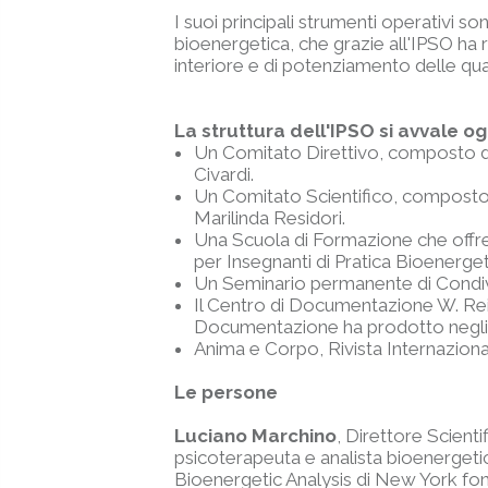
I suoi principali strumenti operativi so
bioenergetica, che grazie all'IPSO ha
interiore e di potenziamento delle qual
La struttura dell'IPSO si avvale ogg
Un Comitato Direttivo, composto da
Civardi.
Un Comitato Scientifico, composto da
Marilinda Residori.
Una Scuola di Formazione che offre 
per Insegnanti di Pratica Bioenerget
Un Seminario permanente di Condivis
Il Centro di Documentazione W. Reic
Documentazione ha prodotto negli an
Anima e Corpo, Rivista Internazional
Le persone
Luciano Marchino
, Direttore Scient
psicoterapeuta e analista bioenergetico
Bioenergetic Analysis di New York fo