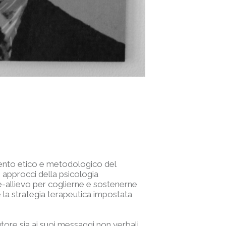
mento etico e metodologico del
i approcci della psicologia
e-allievo per coglierne e sostenerne
 la strategia terapeutica impostata
utore sia ai suoi messaggi non verbali,