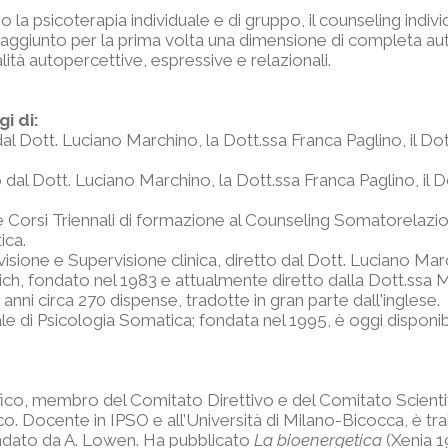
no la psicoterapia individuale e di gruppo, il counseling indiv
 raggiunto per la prima volta una dimensione di completa a
ità autopercettive, espressive e relazionali.
i di:
l Dott. Luciano Marchino, la Dott.ssa Franca Paglino, il Do
l Dott. Luciano Marchino, la Dott.ssa Franca Paglino, il Do
Corsi Triennali di formazione al Counseling Somatorelazion
ica.
ione e Supervisione clinica, diretto dal Dott. Luciano Mar
h, fondato nel 1983 e attualmente diretto dalla Dott.ssa Mo
ni circa 270 dispense, tradotte in gran parte dall'inglese.
e di Psicologia Somatica; fondata nel 1995, è oggi disponibi
ifico, membro del Comitato Direttivo e del Comitato Scienti
. Docente in IPSO e all’Università di Milano-Bicocca, è train
ndato da A. Lowen. Ha pubblicato
La bioenergetica
(Xenia 1