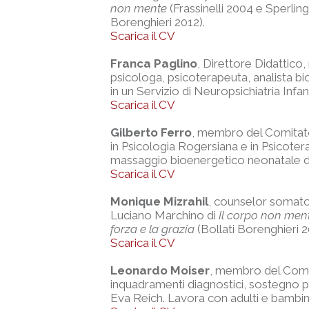
non mente
(Frassinelli 2004 e Sperli
Borenghieri 2012).
Scarica il CV
Franca Paglino
, Direttore Didattico
psicologa, psicoterapeuta, analista bi
in un Servizio di Neuropsichiatria Inf
Scarica il CV
Gilberto Ferro
, membro del Comitato 
in Psicologia Rogersiana e in Psicoter
massaggio bioenergetico neonatale di 
Scarica il CV
Monique Mizrahil
, counselor somato
Luciano Marchino di
Il corpo non men
forza e la grazia
(Bollati Borenghieri 2
Scarica il CV
Leonardo Moiser
, membro del Comit
inquadramenti diagnostici, sostegno 
Eva Reich. Lavora con adulti e bambin