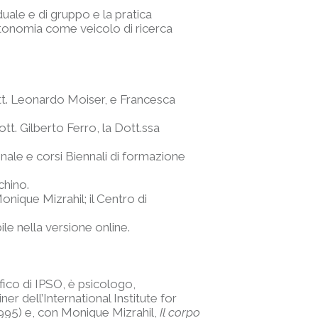
iduale e di gruppo e la pratica
utonomia come veicolo di ricerca
tt. Leonardo Moiser, e Francesca
tt. Gilberto Ferro, la Dott.ssa
ale e corsi Biennali di formazione
chino.
nique Mizrahil; il Centro di
le nella versione online.
fico di IPSO, è psicologo,
er dell’International Institute for
995) e, con Monique Mizrahil,
Il corpo