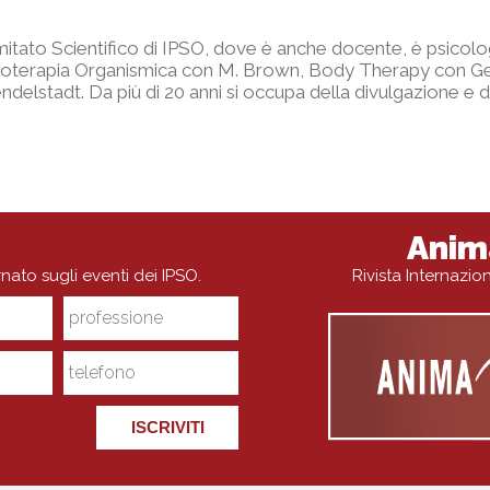
tato Scientifico di IPSO, dove è anche docente, è psicologa,
sicoterapia Organismica con M. Brown, Body Therapy con 
elstadt. Da più di 20 anni si occupa della divulgazione e del
Anim
rnato sugli eventi dei IPSO.
Rivista Internazi
ISCRIVITI