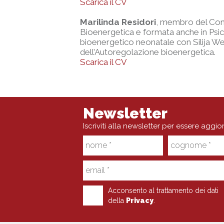
Scarica il CV
Marilinda Residori
, membro del Comi
Bioenergetica e formata anche in P
bioenergetico neonatale con Silija Wend
dell’Autoregolazione bioenergetica.
Scarica il CV
Newsletter
Iscriviti alla newsletter per essere aggio
Acconsento al trattamento dei dati
della
Privacy
.