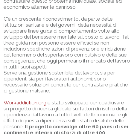
contrastare questo problema individuale, sociale ed
economico altamente dannoso.
C'è un crescente riconoscimento, da parte delle
istituzioni sanitarie e dei governi, della necessità di
sviluppare linee guida di comportamento volte allo
sviluppo del benessere mentale sul posto di lavoro. Tali
linee guida non possono essere efficaci se non
includono specifiche azioni di prevenzione e riduzione
del fenomeno del superlavoro compulsivo e delle sue
conseguenze, che oggi permeano il mercato del lavoro
in tutti i suoi aspetti.
Serve una gestione sostenibile del lavoro, sia per
dipendenti sia per i lavoratori autonomi: sono
necessarie soluzioni concrete per contrastare pratiche
di gestione malsane.
Workaddiction.org
è stato sviluppato per coadiuvare
un progetto di ricerca globale sui fattori di rischio della
dipendenza dal lavoro a tutti i livelli dell’economia, e gli
effetti di questa dipendenza sullo stato di salute delle
persone.
Il progetto coinvolge oltre 60 paesi di sei
continenti e integra gli sforzi di oltre 100