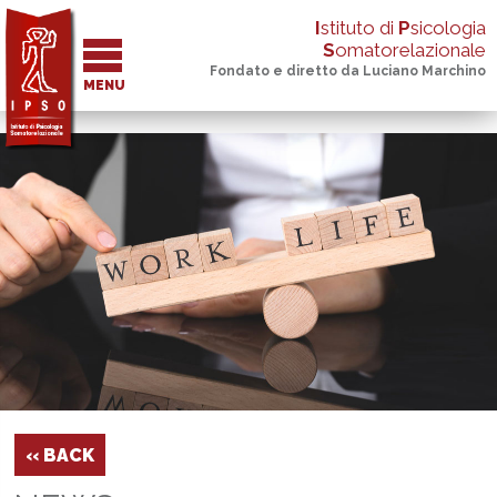
I
stituto di
P
sicologia
S
omatorelazionale
Fondato e diretto da Luciano Marchino
MENU
‹‹ BACK