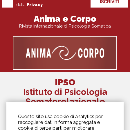
ISCRIVITI
della
Privacy
.
Anima e Corpo
Rivista Internazionale di Psicologia Somatica
IPSO
Istituto di Psicologia
Somatorelazionale
The Alexander Lowen Institute Of Italy
Questo sito usa cookie di analytics per
Via Antonio Kramer, 6
raccogliere dati in forma aggregata e
20129 Milano
cookie di terze parti per migliorare