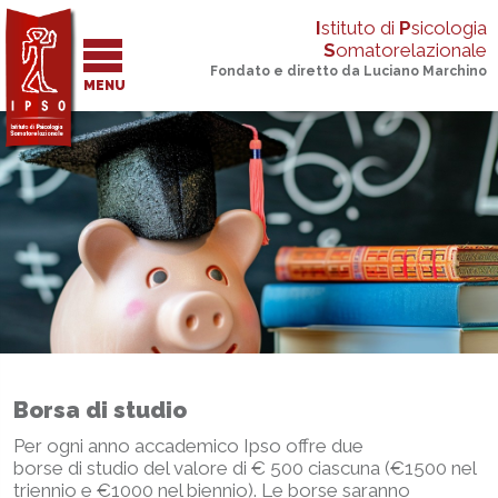
I
stituto di
P
sicologia
S
omatorelazionale
Fondato e diretto da Luciano Marchino
MENU
Borsa di studio
Per ogni anno accademico Ipso offre due
borse di studio del valore di € 500 ciascuna (€1500 nel
triennio e €1000 nel biennio). Le borse saranno