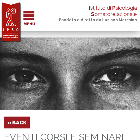
I
stituto di
P
sicologia
S
omatorelazionale
Fondato e diretto da Luciano Marchino
MENU
‹‹ BACK
EVENTI CORSI E SEMINARI